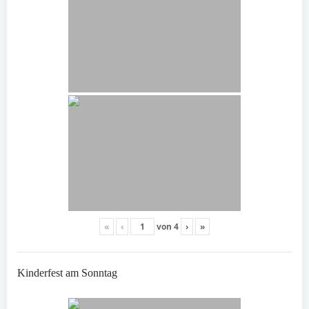
«
‹
von
4
›
»
Kinderfest am Sonntag