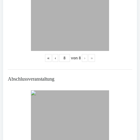
«
‹
von
8
›
»
Abschlussveranstaltung