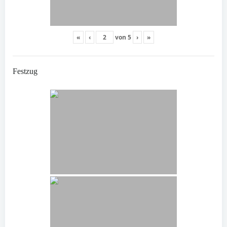
«
‹
von
5
›
»
Festzug