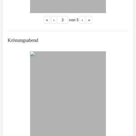
«
‹
von
5
›
»
Krönungsabend