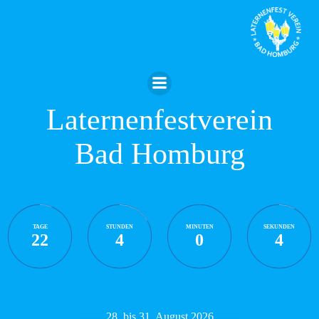
Zum
Inhalt
springen
Laternenfestverein
Bad Homburg
TAGE
STUNDEN
MINUTEN
SEKUNDEN
22
4
0
4
28. bis 31. August 2026