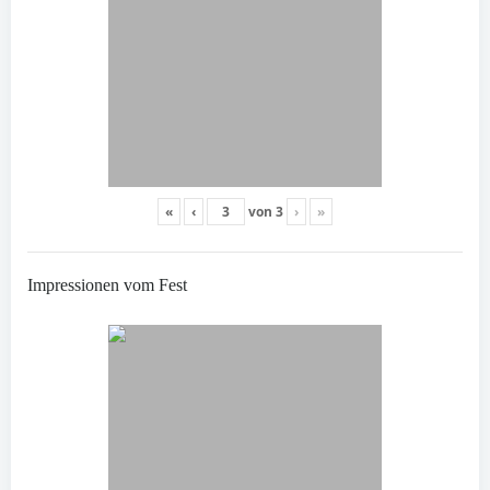
«
‹
von
3
›
»
Impressionen vom Fest