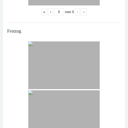
«
‹
von
5
›
»
Festzug