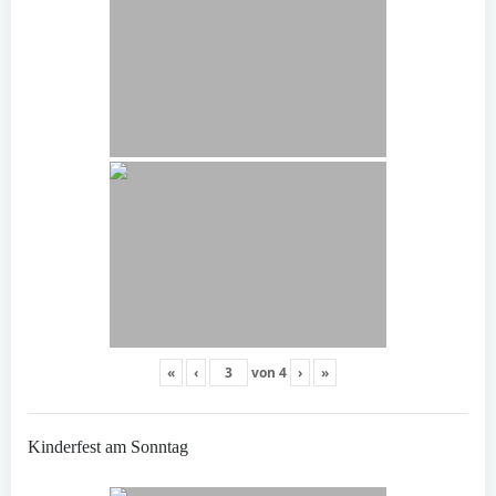
«
‹
von
4
›
»
Kinderfest am Sonntag