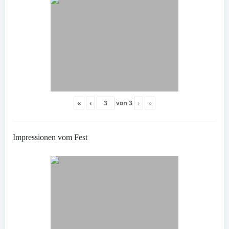
«
‹
von
3
›
»
Impressionen vom Fest