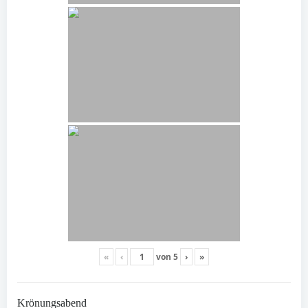
«
‹
von
5
›
»
Krönungsabend