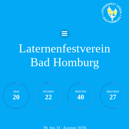
Zum
Inhalt
springen
Laternenfestverein
Bad Homburg
TAGE
STUNDEN
MINUTEN
SEKUNDEN
20
22
40
27
28. bis 31. August 2026