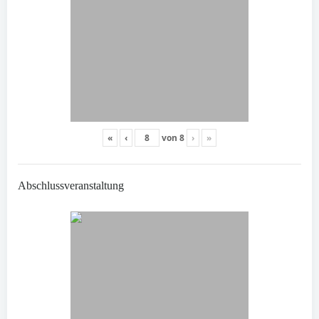
«
‹
von
8
›
»
Abschlussveranstaltung