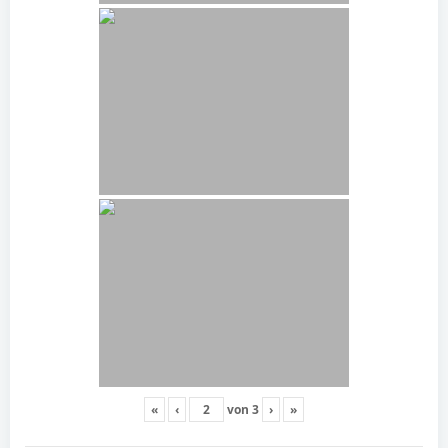
«
‹
von
3
›
»