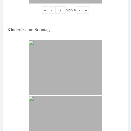
«
‹
von
4
›
»
Kinderfest am Sonntag