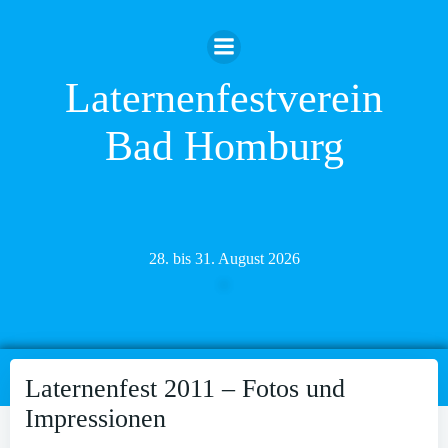
Zum
Inhalt
springen
Laternenfestverein
Bad Homburg
28. bis 31. August 2026
Laternenfest 2011 – Fotos und
Impressionen