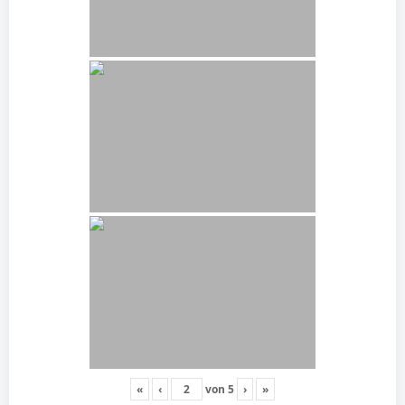
«
‹
von
5
›
»