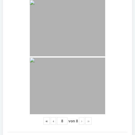
«
‹
von
8
›
»