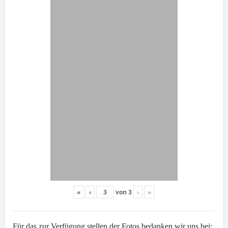
«
‹
von
3
›
»
Für das zur Verfügung stellen der Fotos bedanken wir uns bei: