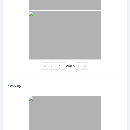
«
‹
von
5
›
»
Festzug