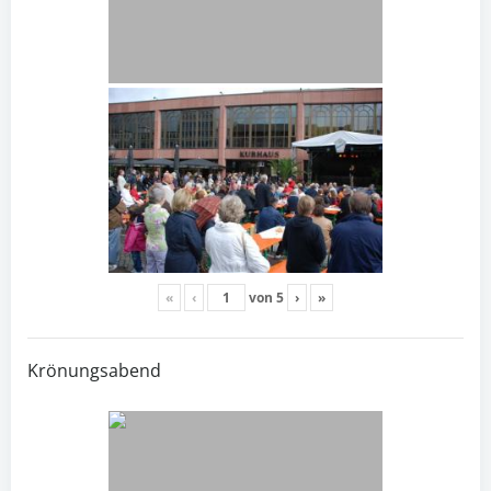
«
‹
von
5
›
»
Krönungsabend