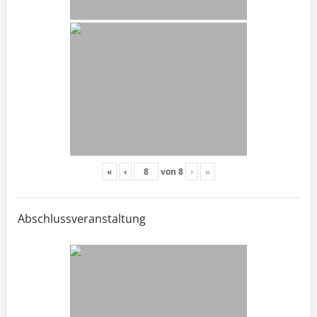
«
‹
von
8
›
»
Abschlussveranstaltung