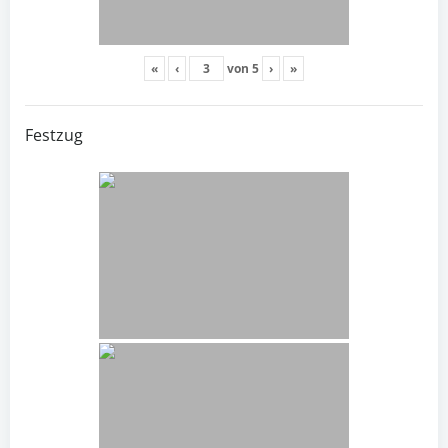
«
‹
von
5
›
»
Festzug