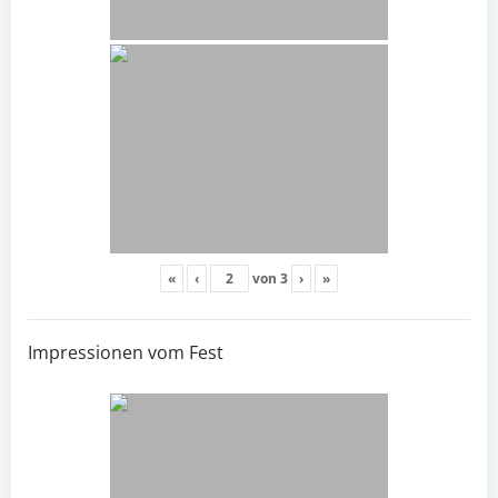
«
‹
von
3
›
»
Impressionen vom Fest