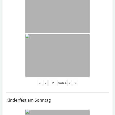
«
‹
von
4
›
»
Kinderfest am Sonntag