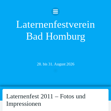
Zum
Inhalt
springen
Laternenfestverein
Bad Homburg
28. bis 31. August 2026
Laternenfest 2011 – Fotos und
Impressionen