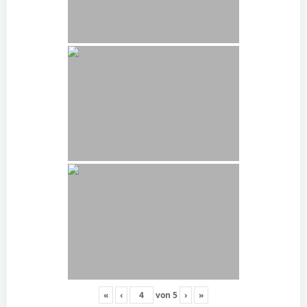
«
‹
von
5
›
»