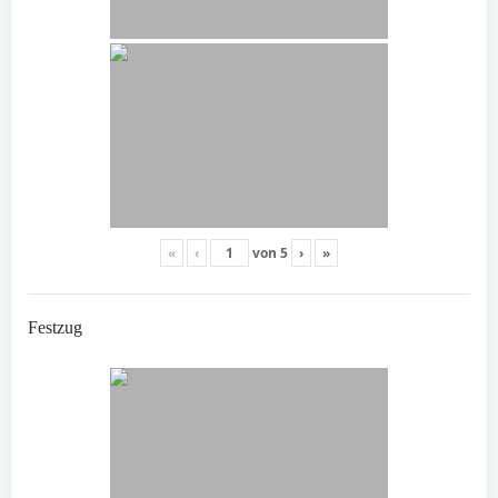
«
‹
von
5
›
»
Festzug