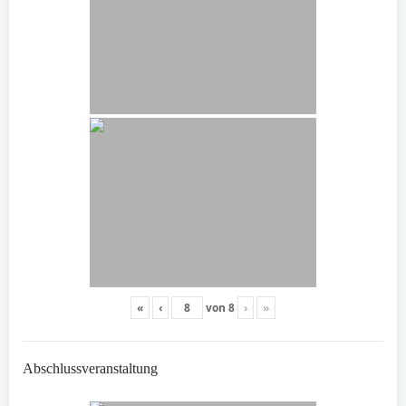
«
‹
von
8
›
»
Abschlussveranstaltung