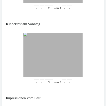
«
‹
von
4
›
»
Kinderfest am Sonntag
«
‹
von
3
›
»
Impressionen vom Fest