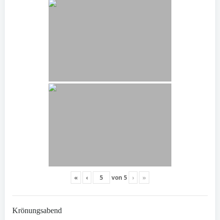
«
‹
von
5
›
»
Krönungsabend