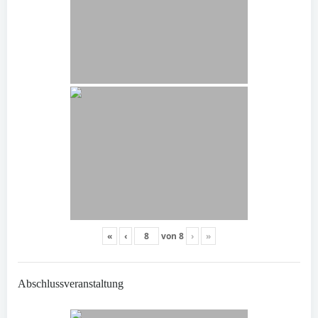
«
‹
von
8
›
»
Abschlussveranstaltung