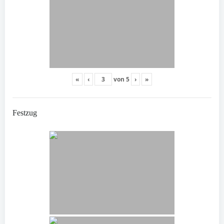
«
‹
von
5
›
»
Festzug