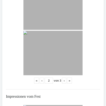
«
‹
von
3
›
»
Impressionen vom Fest