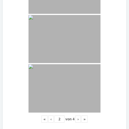
«
‹
von
4
›
»