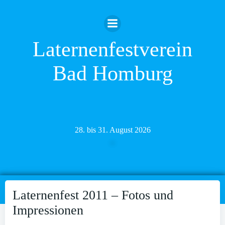
Zum
Inhalt
springen
Laternenfestverein
Bad Homburg
28. bis 31. August 2026
Laternenfest 2011 – Fotos und
Impressionen