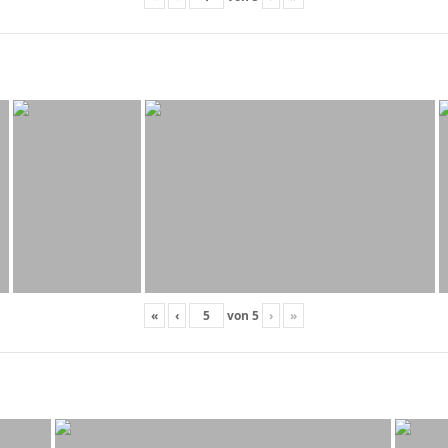
«
‹
von
5
›
»