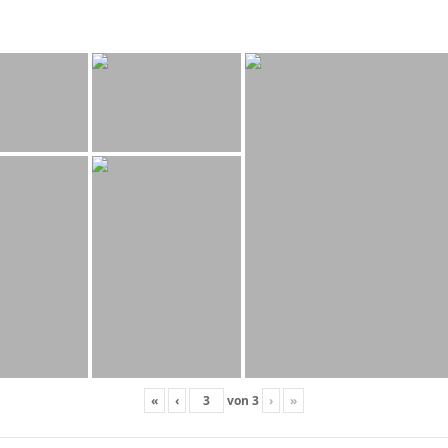
«
‹
von
3
›
»