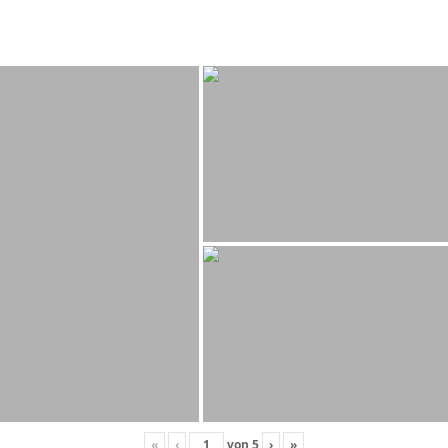
«
‹
von
5
›
»