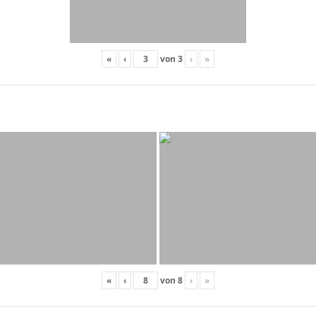
«
‹
von
3
›
»
«
‹
von
8
›
»