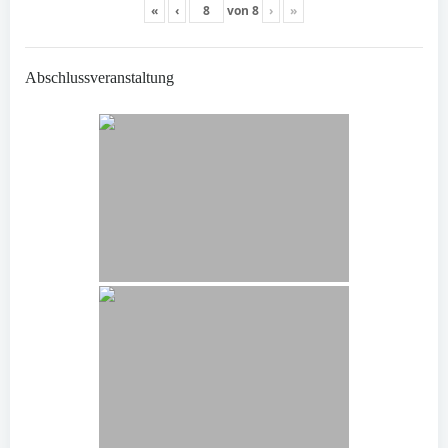
«
‹
von
8
›
»
Abschlussveranstaltung