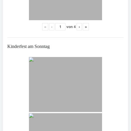
«
‹
von
4
›
»
Kinderfest am Sonntag