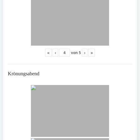
«
‹
von
5
›
»
Krönungsabend