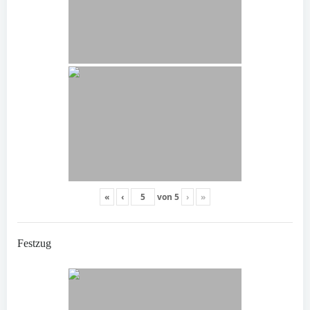
«
‹
von
5
›
»
Festzug