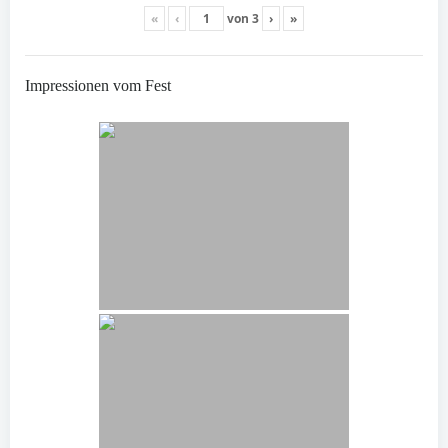
«
‹
von
3
›
»
Impressionen vom Fest