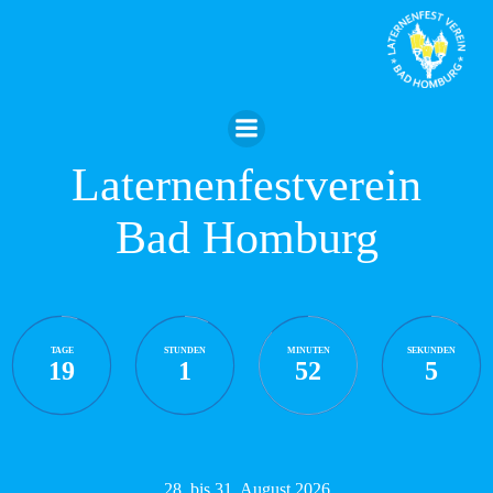
Zum
Inhalt
springen
Laternenfestverein
Bad Homburg
TAGE
STUNDEN
MINUTEN
SEKUNDEN
19
1
52
4
28. bis 31. August 2026