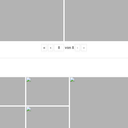
«
‹
von
8
›
»