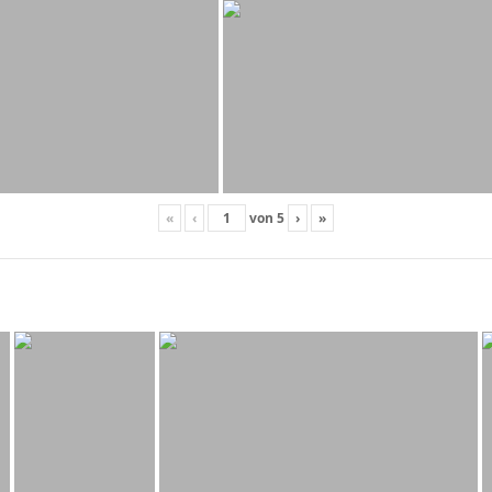
«
‹
von
5
›
»