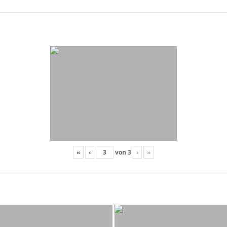
«
‹
von
3
›
»