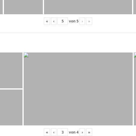
«
‹
von
5
›
»
«
‹
von
4
›
»