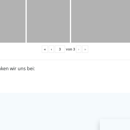
«
‹
von
3
›
»
ken wir uns bei: