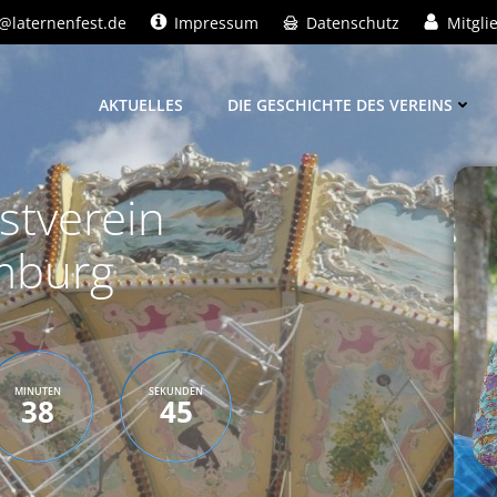
@laternenfest.de
Impressum
Datenschutz
Mitgli
AKTUELLES
DIE GESCHICHTE DES VEREINS
stverein
mburg
MINUTEN
SEKUNDEN
38
44