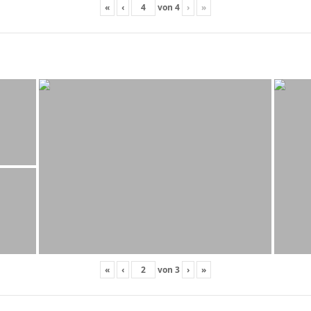
«
‹
von
4
›
»
«
‹
von
3
›
»