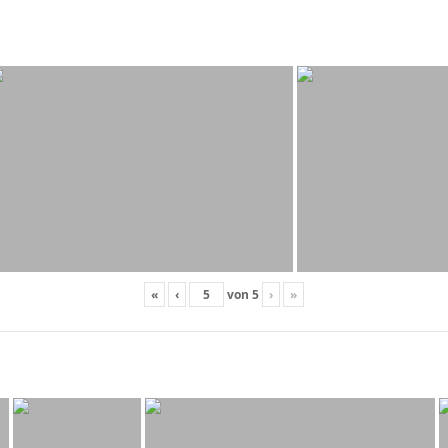
«
‹
von
5
›
»