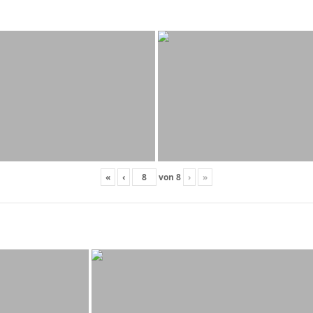
«
‹
von
8
›
»