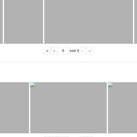
«
‹
von
5
›
»