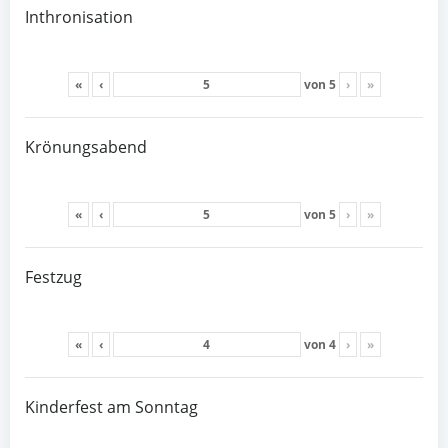
Inthronisation
«
‹
von
5
›
»
Krönungsabend
«
‹
von
5
›
»
Festzug
«
‹
von
4
›
»
Kinderfest am Sonntag