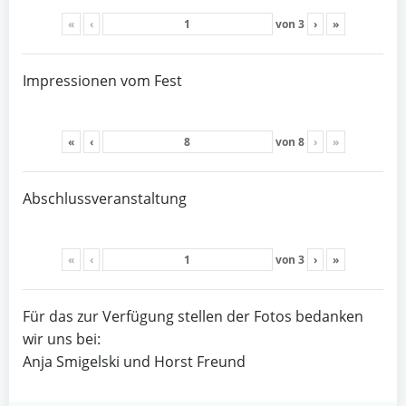
«
‹
von
3
›
»
Impressionen vom Fest
«
‹
von
8
›
»
Abschlussveranstaltung
«
‹
von
3
›
»
Für das zur Verfügung stellen der Fotos bedanken
wir uns bei:
Anja Smigelski und Horst Freund