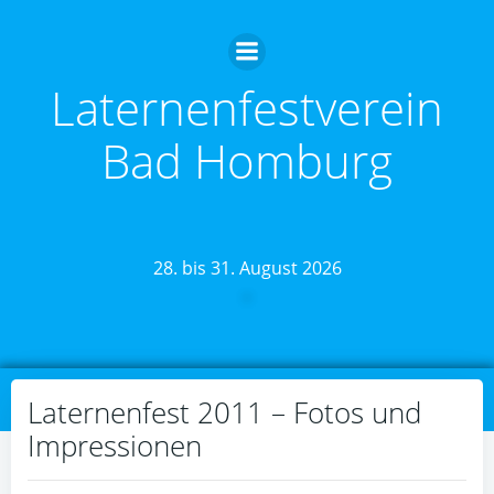
Zum
Inhalt
springen
Laternenfestverein
Bad Homburg
28. bis 31. August 2026
Laternenfest 2011 – Fotos und
Impressionen