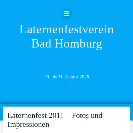
Zum
Inhalt
springen
Laternenfestverein
Bad Homburg
28. bis 31. August 2026
Laternenfest 2011 – Fotos und
Impressionen