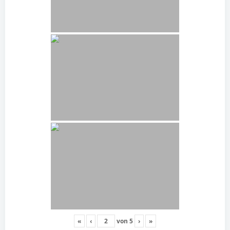
«
‹
von
5
›
»