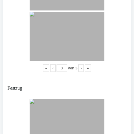
«
‹
von
5
›
»
Festzug