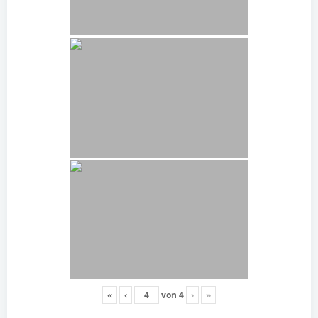
«
‹
von
4
›
»