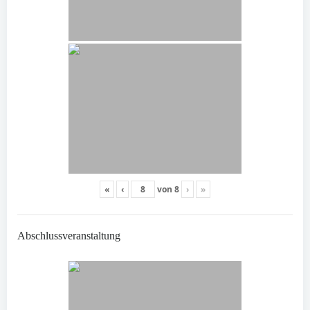
«
‹
von
8
›
»
Abschlussveranstaltung