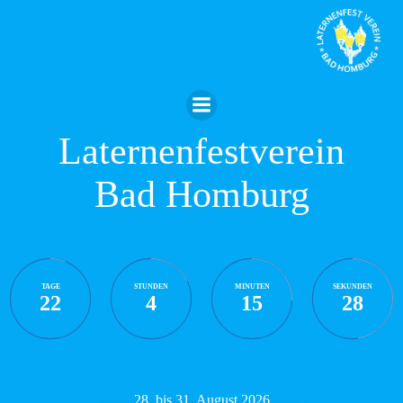
Zum
Inhalt
springen
Laternenfestverein
Bad Homburg
TAGE
STUNDEN
MINUTEN
SEKUNDEN
22
4
15
28
28. bis 31. August 2026