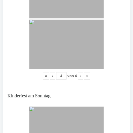
«
‹
von
4
›
»
Kinderfest am Sonntag