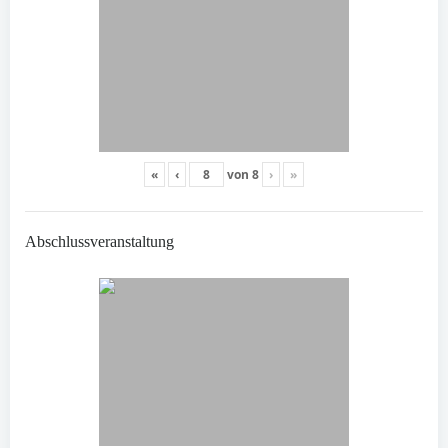
«
‹
von
8
›
»
Abschlussveranstaltung