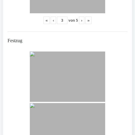
«
‹
von
5
›
»
Festzug