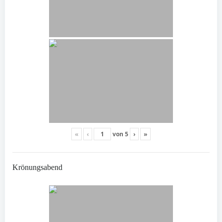
«
‹
von
5
›
»
Krönungsabend