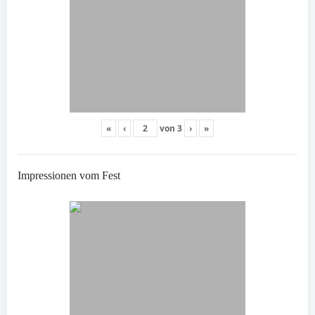
«
‹
von
3
›
»
Impressionen vom Fest