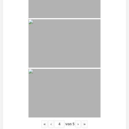
«
‹
von
5
›
»