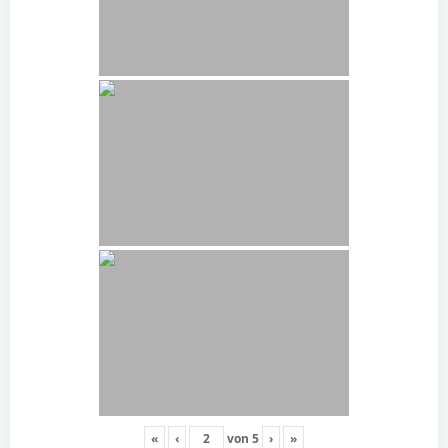
«
‹
von
5
›
»