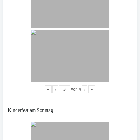
«
‹
von
4
›
»
Kinderfest am Sonntag