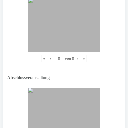
«
‹
von
8
›
»
Abschlussveranstaltung