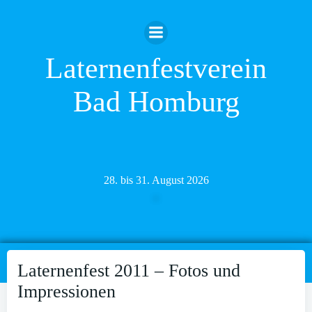
Zum
Inhalt
springen
Laternenfestverein
Bad Homburg
28. bis 31. August 2026
Laternenfest 2011 – Fotos und
Impressionen