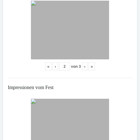
«
‹
von
3
›
»
Impressionen vom Fest