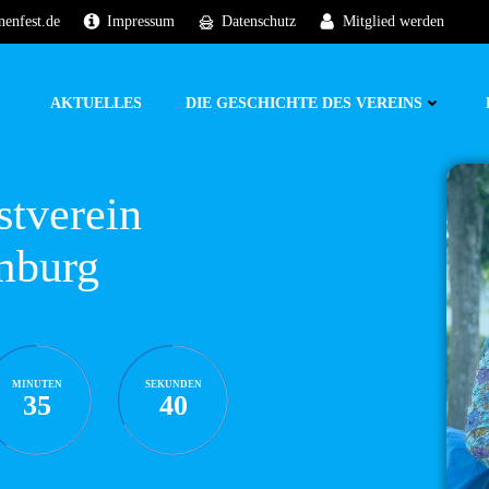
nenfest.de
Impressum
Datenschutz
Mitglied werden
AKTUELLES
DIE GESCHICHTE DES VEREINS
stverein
mburg
MINUTEN
SEKUNDEN
35
39