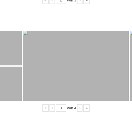
«
‹
von
5
›
»
«
‹
von
4
›
»