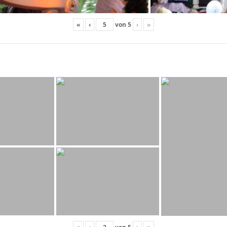
«
‹
von
5
›
»