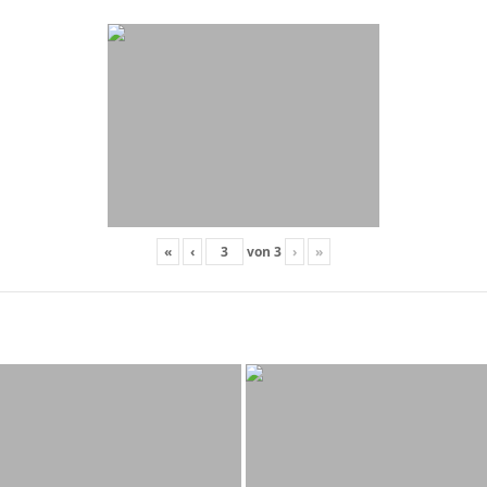
«
‹
von
3
›
»