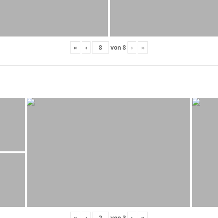
«
‹
von
8
›
»
«
‹
von
3
›
»