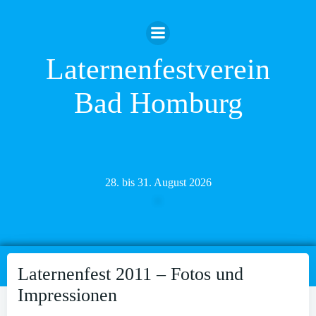
Zum
Inhalt
springen
Laternenfestverein
Bad Homburg
28. bis 31. August 2026
Laternenfest 2011 – Fotos und
Impressionen