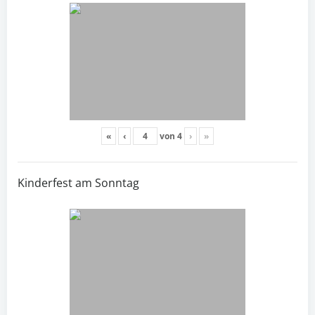
«
‹
von
4
›
»
Kinderfest am Sonntag