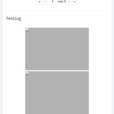
«
‹
von
5
›
»
Festzug