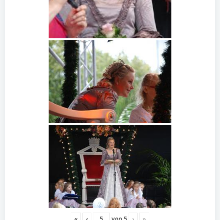
«
‹
von
5
›
»