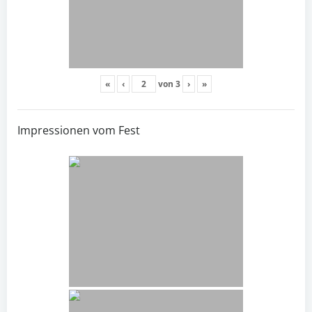
«
‹
von
3
›
»
Impressionen vom Fest