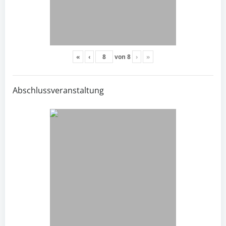
«
‹
von
8
›
»
Abschlussveranstaltung