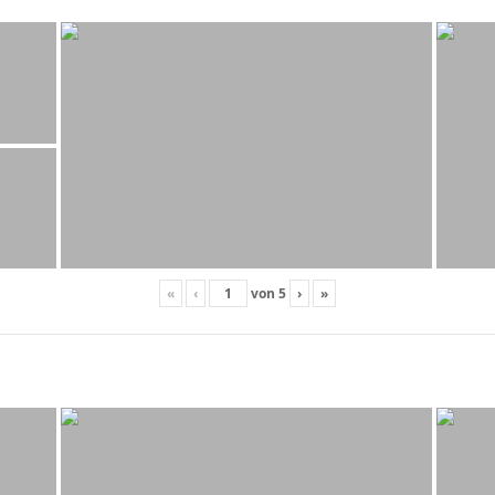
«
‹
von
5
›
»