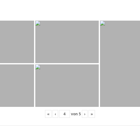
«
‹
von
5
›
»