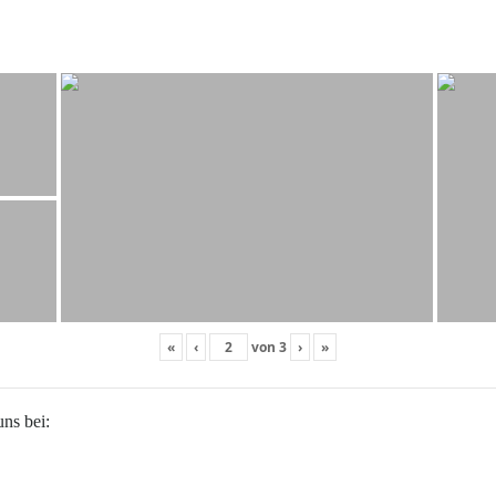
«
‹
von
3
›
»
uns bei: