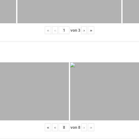
«
‹
von
3
›
»
«
‹
von
8
›
»