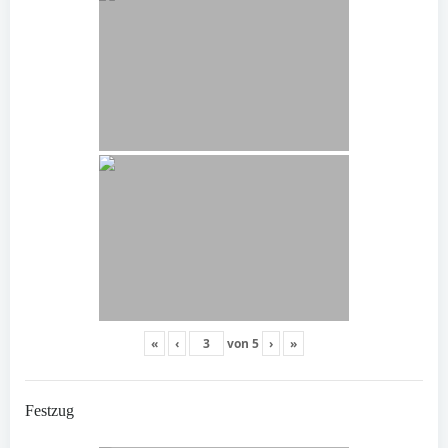
«
‹
von
5
›
»
Festzug