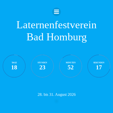
Zum
Inhalt
springen
Laternenfestverein
Bad Homburg
TAGE
STUNDEN
MINUTEN
SEKUNDEN
18
23
52
16
28. bis 31. August 2026