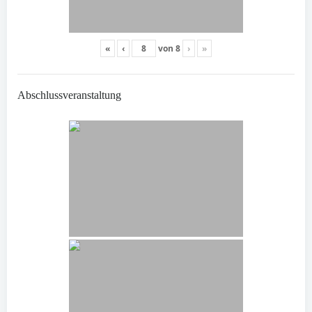
«
‹
von
8
›
»
Abschlussveranstaltung