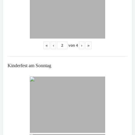
«
‹
von
4
›
»
Kinderfest am Sonntag