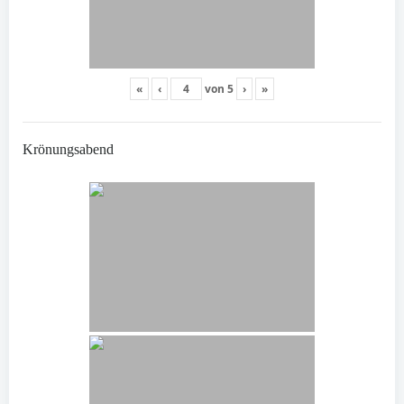
«
‹
von
5
›
»
Krönungsabend