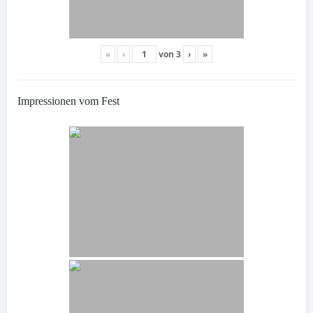
«
‹
von
3
›
»
Impressionen vom Fest