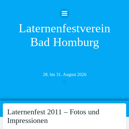
Zum
Inhalt
springen
Laternenfestverein
Bad Homburg
28. bis 31. August 2026
Laternenfest 2011 – Fotos und
Impressionen