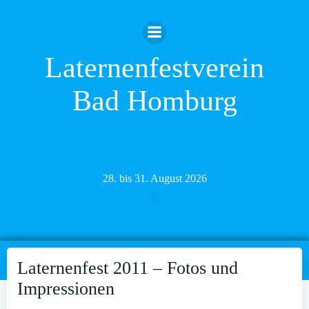
Zum
Inhalt
springen
Laternenfestverein
Bad Homburg
28. bis 31. August 2026
Laternenfest 2011 – Fotos und
Impressionen