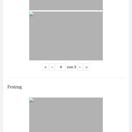
«
‹
von
5
›
»
Festzug