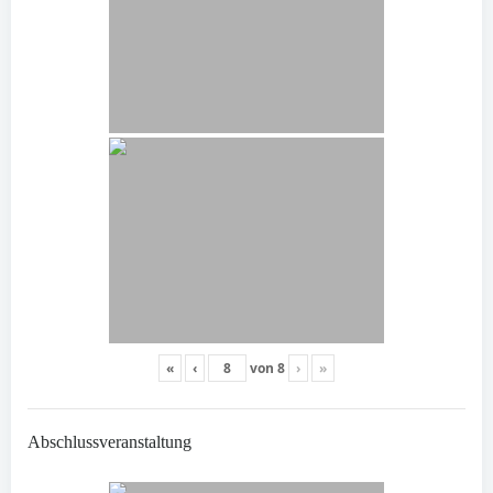
«
‹
von
8
›
»
Abschlussveranstaltung