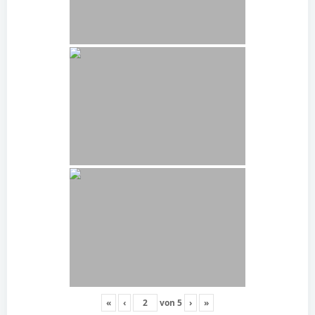
«
‹
von
5
›
»