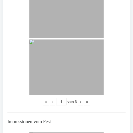
«
‹
von
3
›
»
Impressionen vom Fest