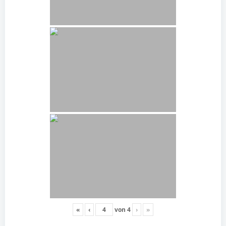
«
‹
von
4
›
»