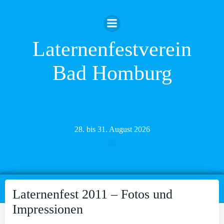
Zum
Inhalt
springen
Laternenfestverein
Bad Homburg
28. bis 31. August 2026
Laternenfest 2011 – Fotos und
Impressionen