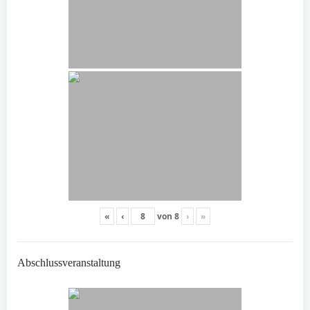
«
‹
von
8
›
»
Abschlussveranstaltung