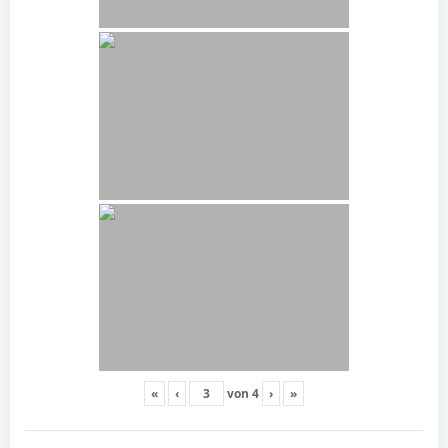
«
‹
von
4
›
»