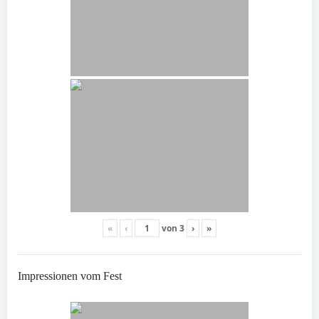
«
‹
von
3
›
»
Impressionen vom Fest