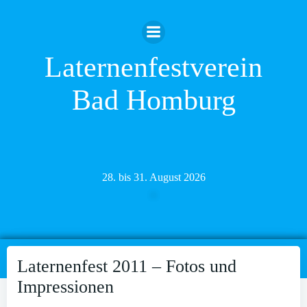
Zum
Inhalt
springen
Laternenfestverein
Bad Homburg
28. bis 31. August 2026
Laternenfest 2011 – Fotos und
Impressionen