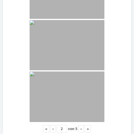
«
‹
von
5
›
»