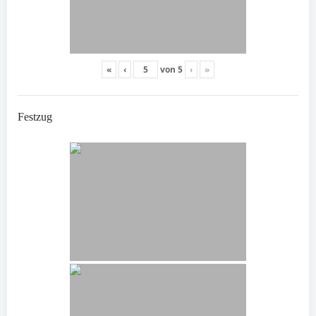
«
‹
von
5
›
»
Festzug