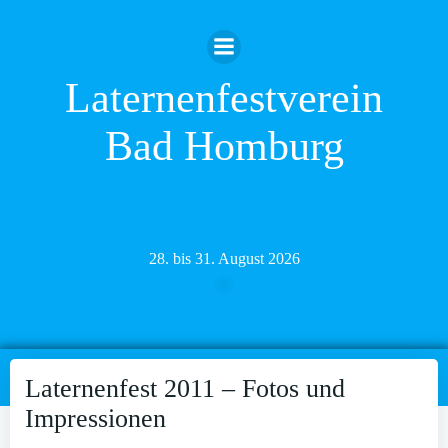
Zum
Inhalt
springen
Laternenfestverein
Bad Homburg
28. bis 31. August 2026
Laternenfest 2011 – Fotos und
Impressionen