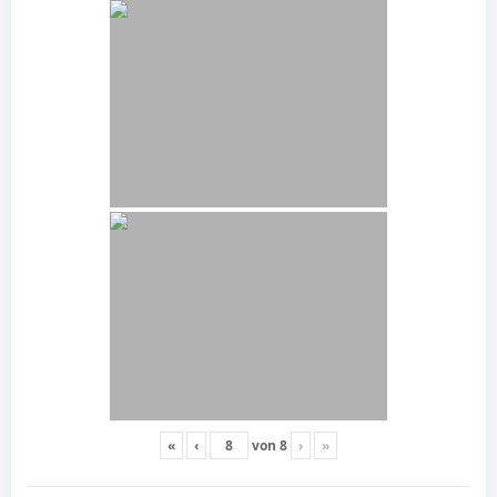
«
‹
von
8
›
»