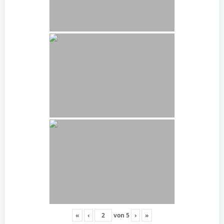
«
‹
von
5
›
»