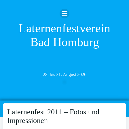
Zum
Inhalt
springen
Laternenfestverein
Bad Homburg
28. bis 31. August 2026
Laternenfest 2011 – Fotos und
Impressionen