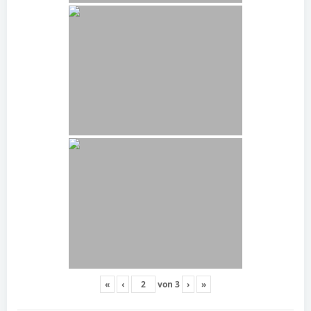
«
‹
von
3
›
»