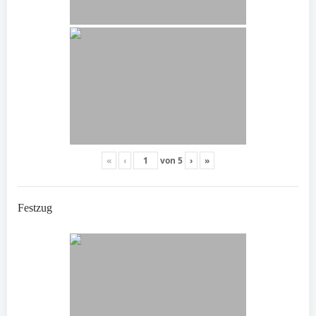
«
‹
von
5
›
»
Festzug