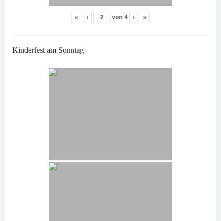
«
‹
von
4
›
»
Kinderfest am Sonntag