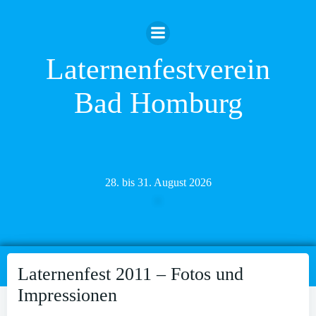
Zum
Inhalt
springen
Laternenfestverein
Bad Homburg
28. bis 31. August 2026
Laternenfest 2011 – Fotos und
Impressionen