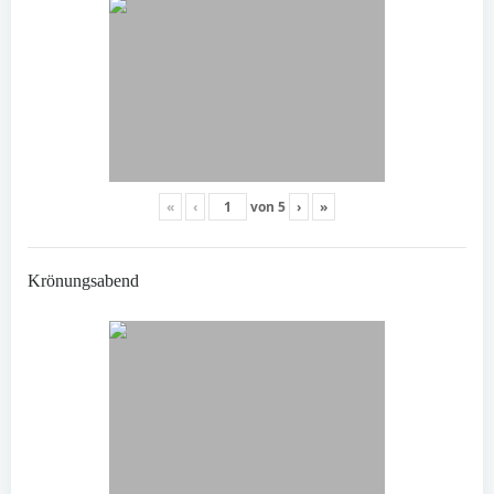
«
‹
von
5
›
»
Krönungsabend