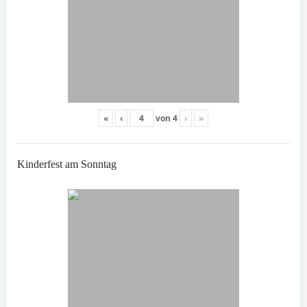
«
‹
von
4
›
»
Kinderfest am Sonntag