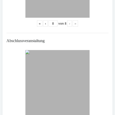
«
‹
von
8
›
»
Abschlussveranstaltung