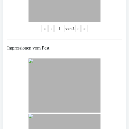
«
‹
von
3
›
»
Impressionen vom Fest