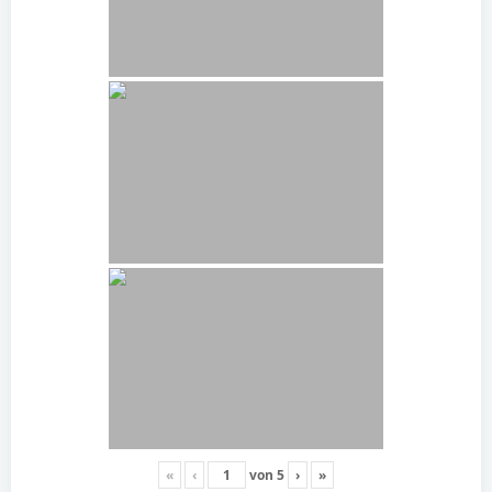
«
‹
von
5
›
»