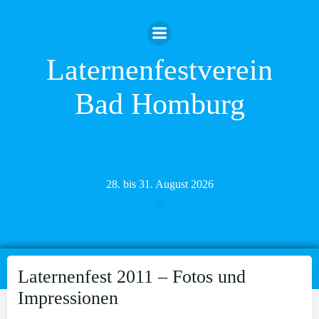
Zum
Inhalt
springen
Laternenfestverein
Bad Homburg
28. bis 31. August 2026
Laternenfest 2011 – Fotos und
Impressionen