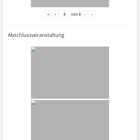
«
‹
von
8
›
»
Abschlussveranstaltung