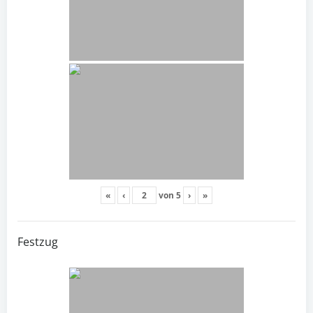
«
‹
von
5
›
»
Festzug