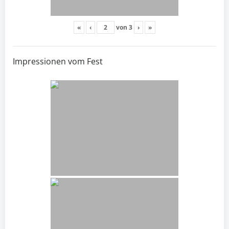
«
‹
von
3
›
»
Impressionen vom Fest