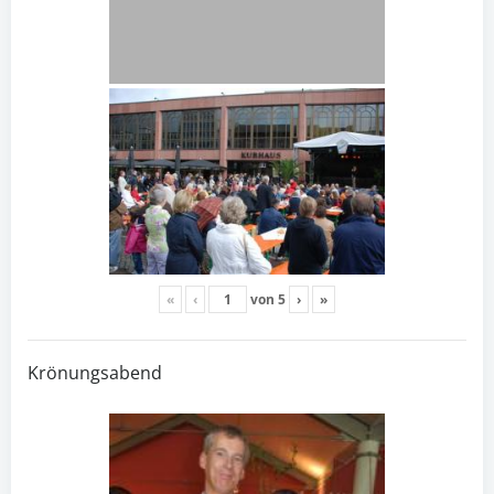
«
‹
von
5
›
»
Krönungsabend