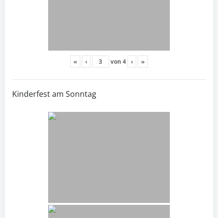
«
‹
von
4
›
»
Kinderfest am Sonntag