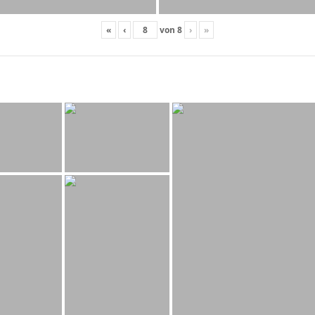
«
‹
von
8
›
»