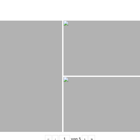
«
‹
von
5
›
»