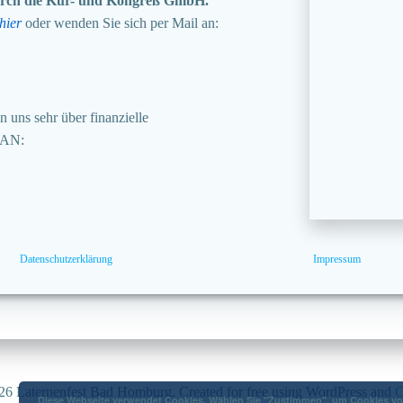
 durch die Kur- und Kongreß GmbH.
hier
oder wenden Sie sich per Mail an:
 uns sehr über finanzielle
BAN:
Datenschutzerklärung
Impressum
6 Laternenfest Bad Homburg. Created for free using WordPress and
C
Diese Webseite verwendet Cookies. Wählen Sie "Zustimmen", um Cookies von