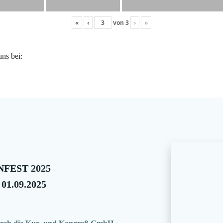
«
‹
von
3
›
»
uns bei:
FEST 2025
 01.09.2025