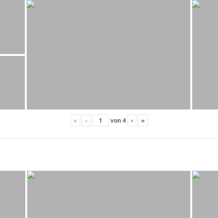
«
‹
von
4
›
»