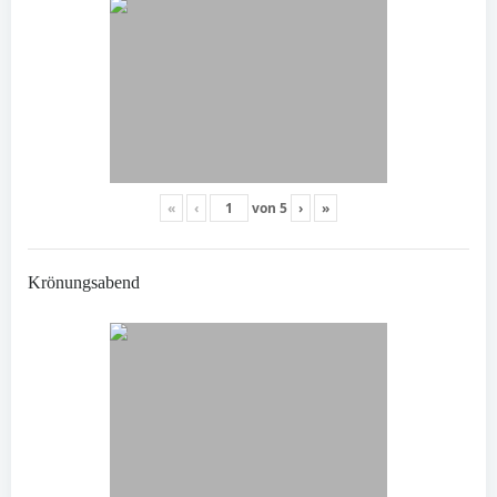
«
‹
von
5
›
»
Krönungsabend