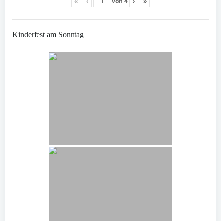
«
‹
von
4
›
»
Kinderfest am Sonntag