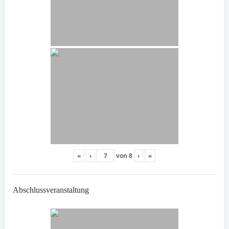
«
‹
von
8
›
»
Abschlussveranstaltung