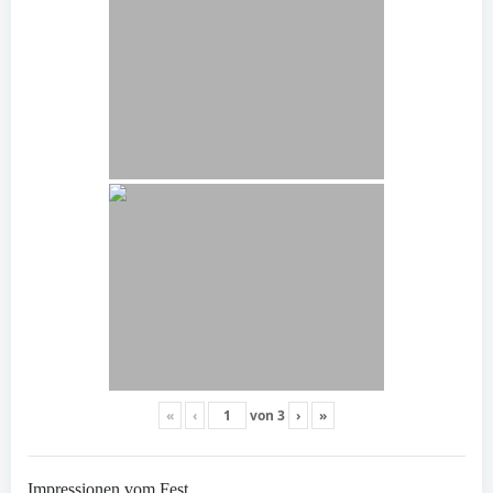
«
‹
von
3
›
»
Impressionen vom Fest