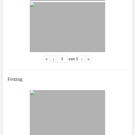
«
‹
von
5
›
»
Festzug