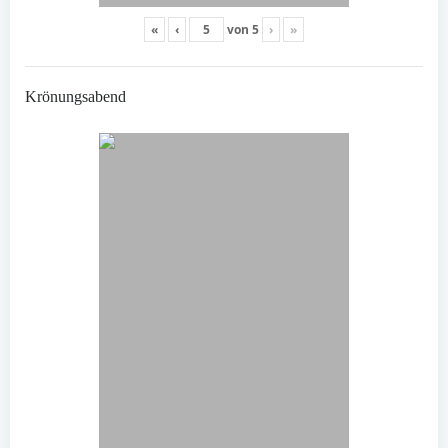
«
‹
von
5
›
»
Krönungsabend