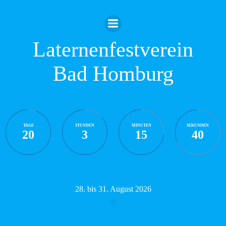
Zum
Inhalt
springen
Laternenfestverein
Bad Homburg
TAGE
STUNDEN
MINUTEN
SEKUNDEN
20
3
15
39
28. bis 31. August 2026