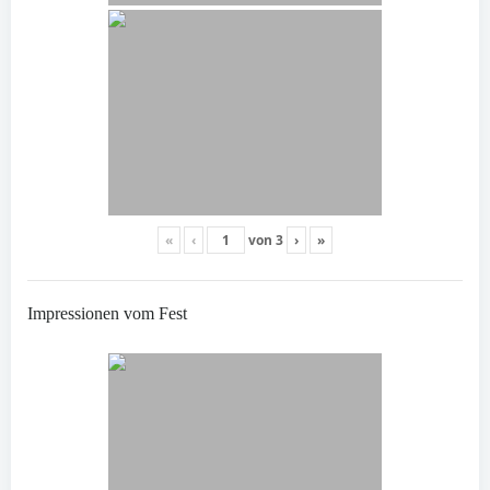
«
‹
von
3
›
»
Impressionen vom Fest