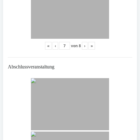
«
‹
von
8
›
»
Abschlussveranstaltung