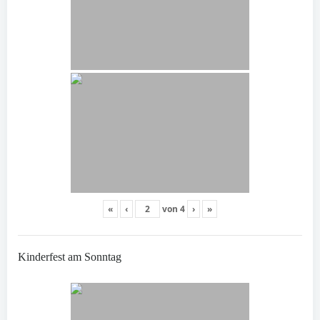
«
‹
von
4
›
»
Kinderfest am Sonntag