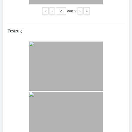
«
‹
von
5
›
»
Festzug