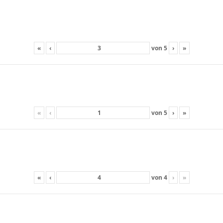
«
‹
von
5
›
»
«
‹
von
5
›
»
«
‹
von
4
›
»