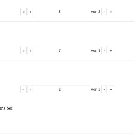
«
‹
von
3
›
»
«
‹
von
8
›
»
«
‹
von
3
›
»
uns bei: