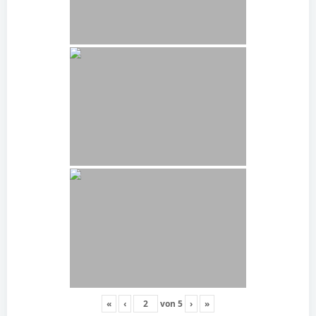
«
‹
von
5
›
»