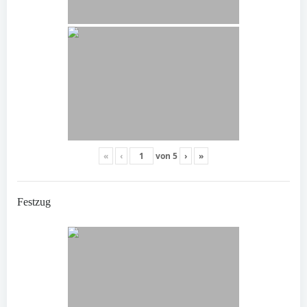
«
‹
von
5
›
»
Festzug