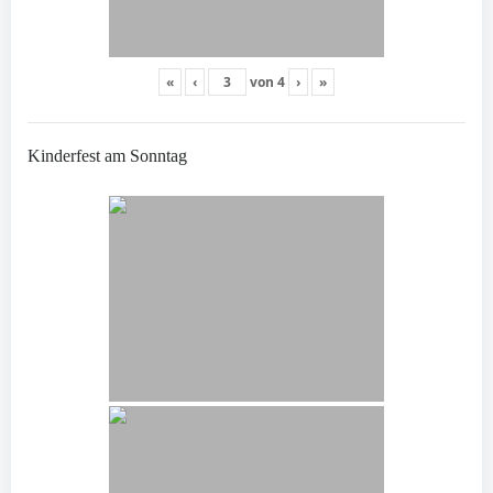
«
‹
von
4
›
»
Kinderfest am Sonntag