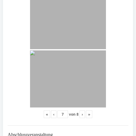
«
‹
von
8
›
»
Abschlussveranstaltung