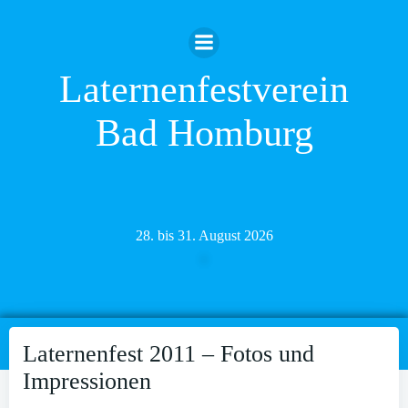
Zum
Inhalt
springen
Laternenfestverein
Bad Homburg
28. bis 31. August 2026
Laternenfest 2011 – Fotos und
Impressionen