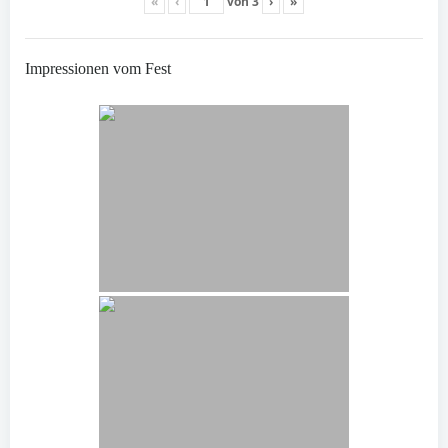
«
‹
von
3
›
»
Impressionen vom Fest