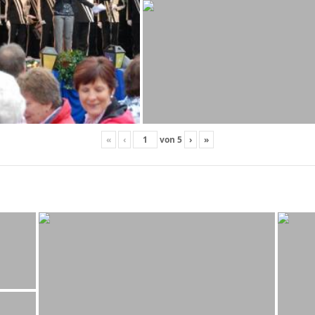
«
‹
von
5
›
»