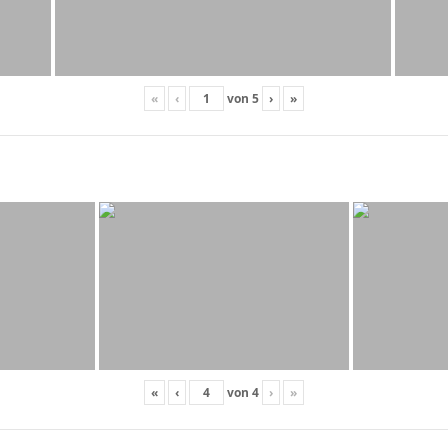
«
‹
von
5
›
»
«
‹
von
4
›
»