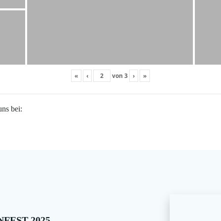
«
‹
von
3
›
»
uns bei:
FEST 2025