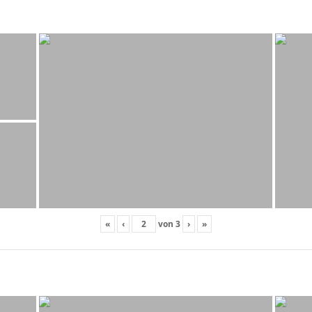
«
‹
von
3
›
»