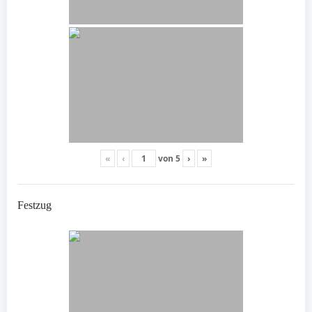
«
‹
von
5
›
»
Festzug