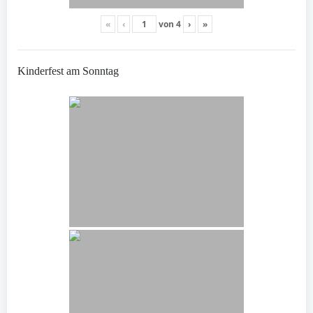
«
‹
von
4
›
»
Kinderfest am Sonntag