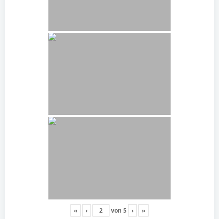
«
‹
von
5
›
»