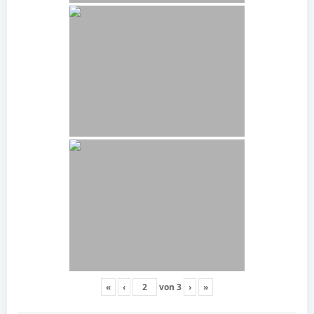
«
‹
von
3
›
»