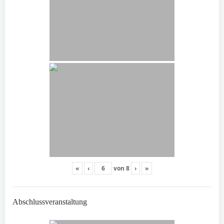
«
‹
von
8
›
»
Abschlussveranstaltung