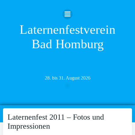
Zum
Inhalt
springen
Laternenfestverein
Bad Homburg
28. bis 31. August 2026
Laternenfest 2011 – Fotos und
Impressionen