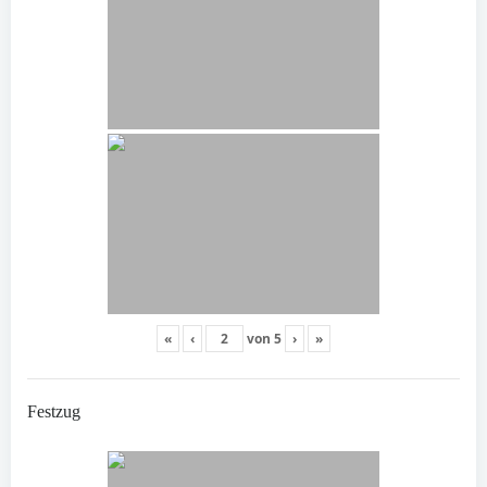
«
‹
von
5
›
»
Festzug