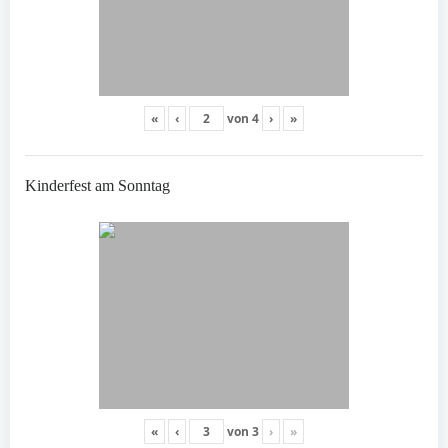
«
‹
von
4
›
»
Kinderfest am Sonntag
«
‹
von
3
›
»