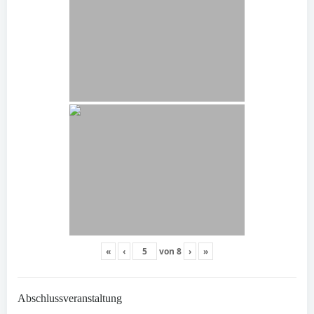
«
‹
von
8
›
»
Abschlussveranstaltung