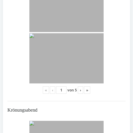
«
‹
von
5
›
»
Krönungsabend