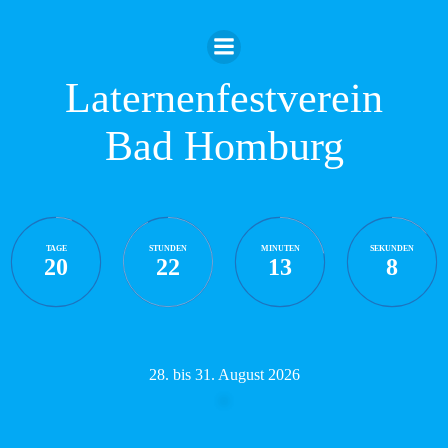
Zum
Inhalt
springen
Laternenfestverein
Bad Homburg
TAGE
STUNDEN
MINUTEN
SEKUNDEN
20
22
13
7
28. bis 31. August 2026