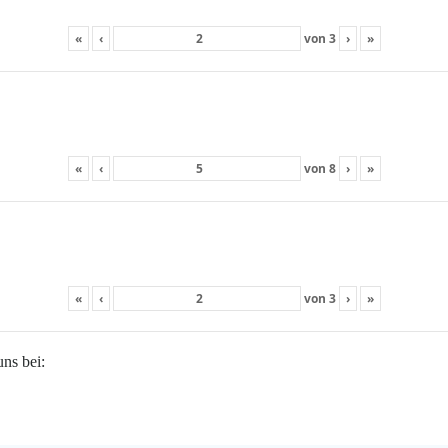
«
‹
von
3
›
»
«
‹
von
8
›
»
«
‹
von
3
›
»
uns bei: