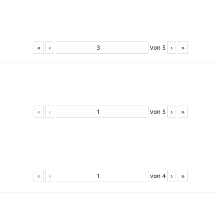
«
‹
von
5
›
»
«
‹
von
5
›
»
«
‹
von
4
›
»