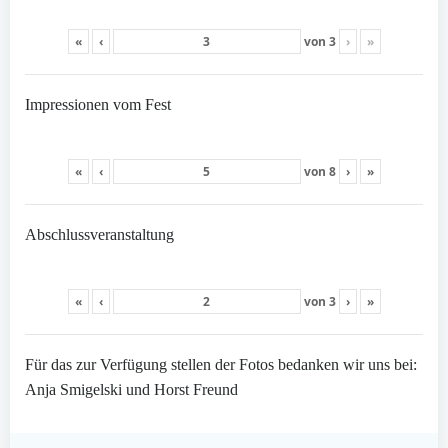
«
‹
von
3
›
»
Impressionen vom Fest
«
‹
von
8
›
»
Abschlussveranstaltung
«
‹
von
3
›
»
Für das zur Verfügung stellen der Fotos bedanken wir uns bei:
Anja Smigelski und Horst Freund