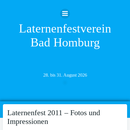
Zum
Inhalt
springen
Laternenfestverein
Bad Homburg
28. bis 31. August 2026
Laternenfest 2011 – Fotos und
Impressionen