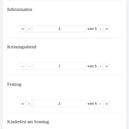
Inthronisation
«
‹
von
5
›
»
Krönungsabend
«
‹
von
5
›
»
Festzug
«
‹
von
4
›
»
Kinderfest am Sonntag