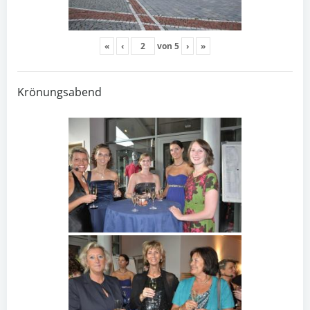
«
‹
von
5
›
»
Krönungsabend