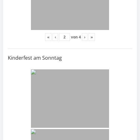
«
‹
von
4
›
»
Kinderfest am Sonntag