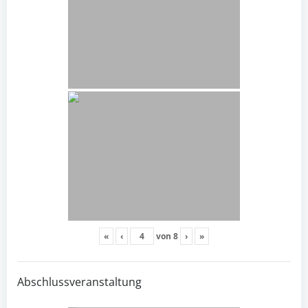
«
‹
von
8
›
»
Abschlussveranstaltung