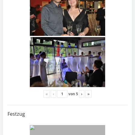
«
‹
von
5
›
»
Festzug