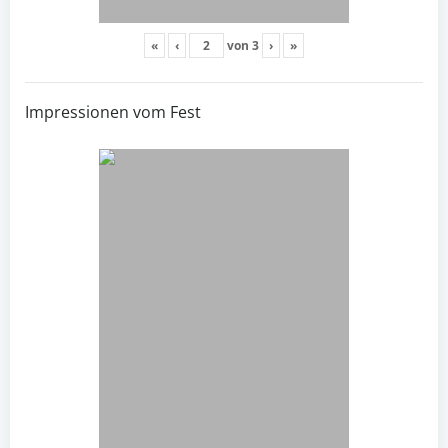
«
‹
von
3
›
»
Impressionen vom Fest