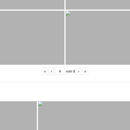
«
‹
von
8
›
»