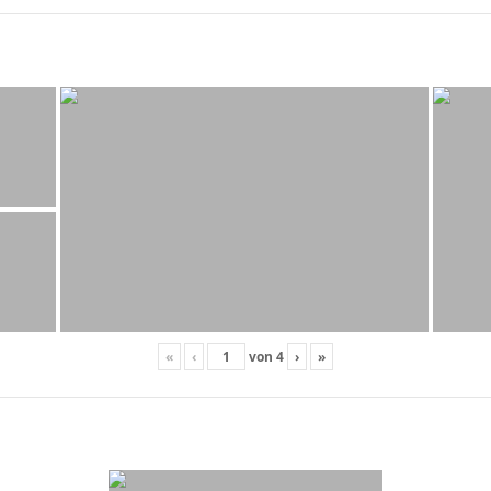
«
‹
von
4
›
»