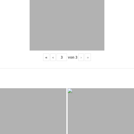
«
‹
von
3
›
»