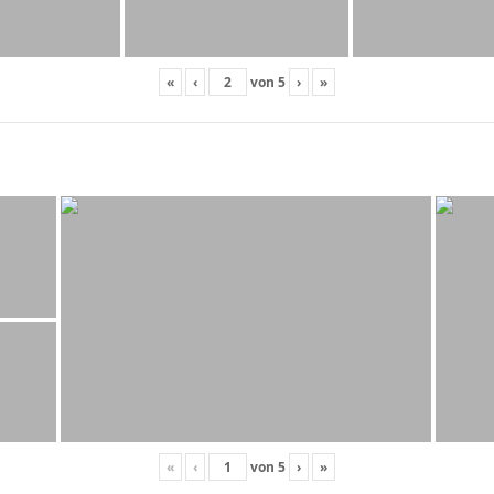
«
‹
von
5
›
»
«
‹
von
5
›
»