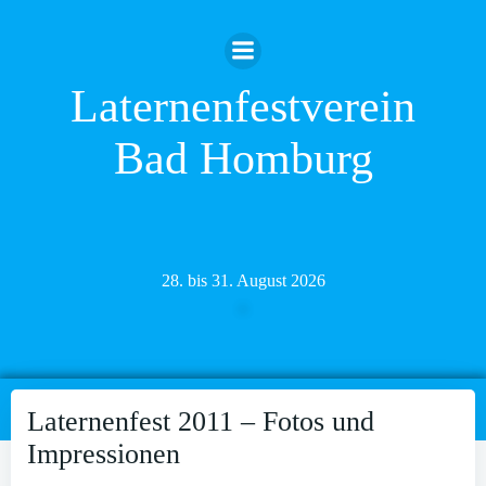
Zum
Inhalt
springen
Laternenfestverein
Bad Homburg
28. bis 31. August 2026
Laternenfest 2011 – Fotos und
Impressionen