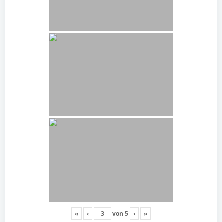
«
‹
von
5
›
»