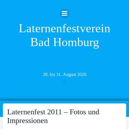
Zum
Inhalt
springen
Laternenfestverein
Bad Homburg
28. bis 31. August 2026
Laternenfest 2011 – Fotos und
Impressionen