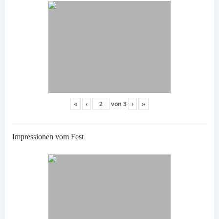
«
‹
von
3
›
»
Impressionen vom Fest