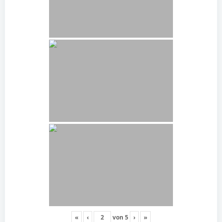
«
‹
von
5
›
»