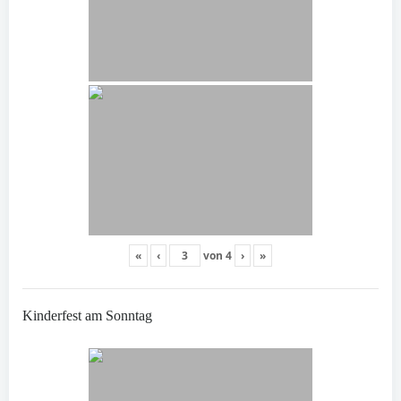
«
‹
von
4
›
»
Kinderfest am Sonntag