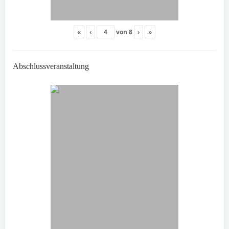
«
‹
von
8
›
»
Abschlussveranstaltung