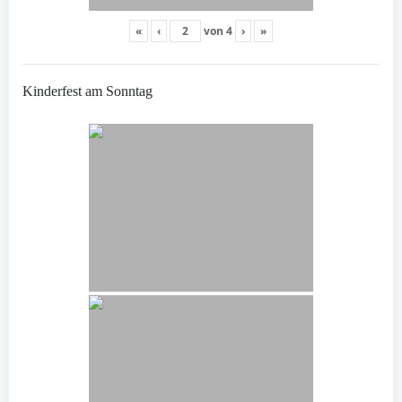
«
‹
von
4
›
»
Kinderfest am Sonntag