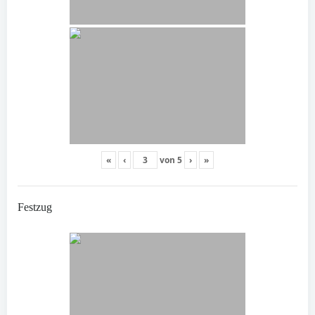
«
‹
von
5
›
»
Festzug