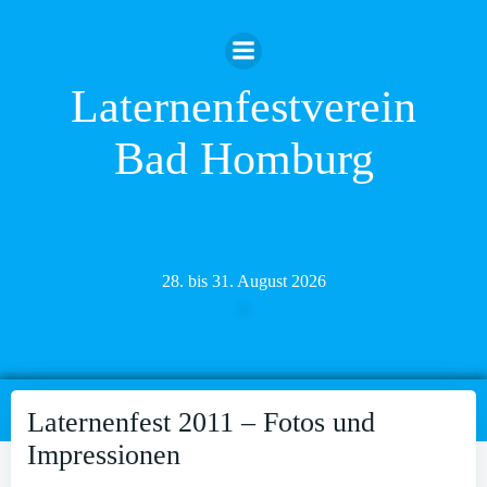
Zum
Inhalt
springen
Laternenfestverein
Bad Homburg
28. bis 31. August 2026
Laternenfest 2011 – Fotos und
Impressionen