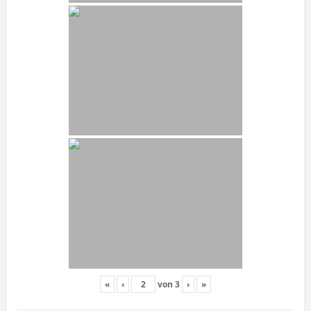
«
‹
von
3
›
»