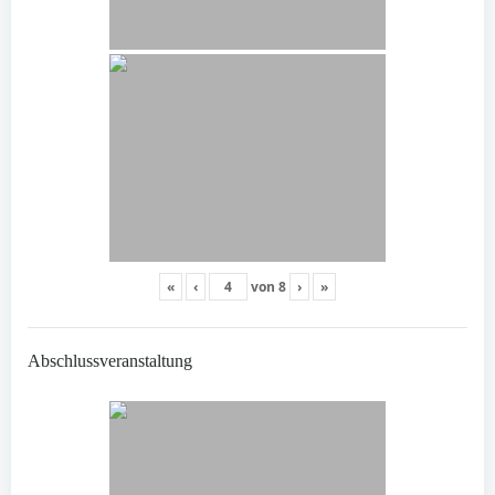
«
‹
von
8
›
»
Abschlussveranstaltung