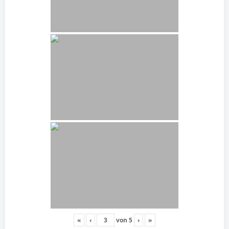
«
‹
von
5
›
»