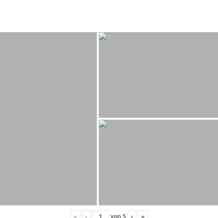
«
‹
von
5
›
»