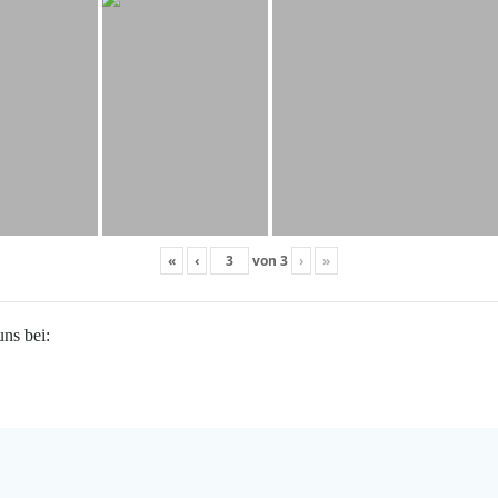
«
‹
von
3
›
»
uns bei: