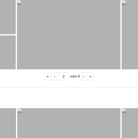
«
‹
von
4
›
»