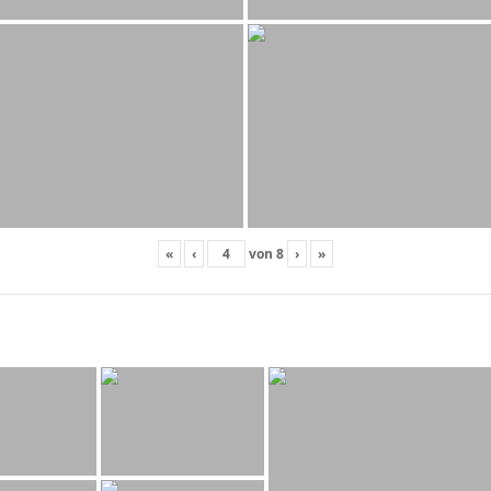
«
‹
von
8
›
»