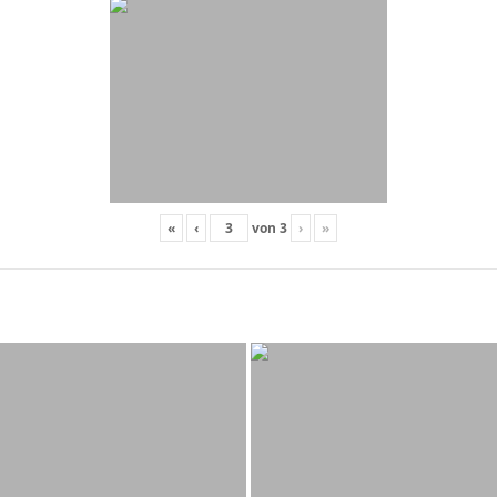
«
‹
von
3
›
»