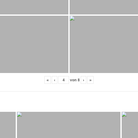
«
‹
von
8
›
»