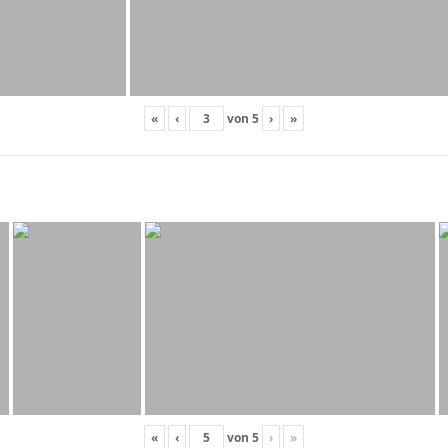
«
‹
von
5
›
»
«
‹
von
5
›
»