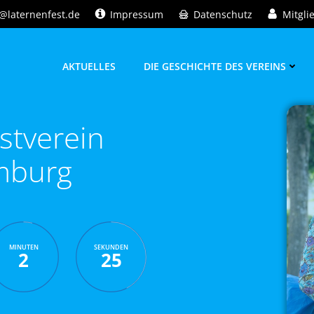
@laternenfest.de
Impressum
Datenschutz
Mitgli
AKTUELLES
DIE GESCHICHTE DES VEREINS
stverein
mburg
MINUTEN
SEKUNDEN
2
24