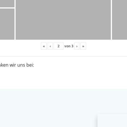
«
‹
von
3
›
»
ken wir uns bei: