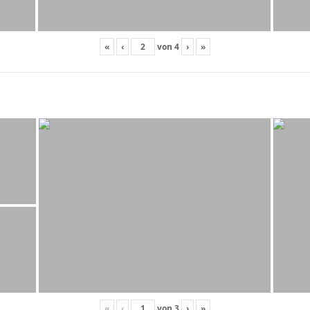
«
‹
von
4
›
»
«
‹
von
3
›
»