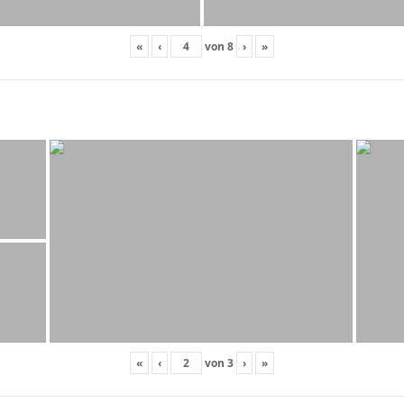
«
‹
von
8
›
»
«
‹
von
3
›
»