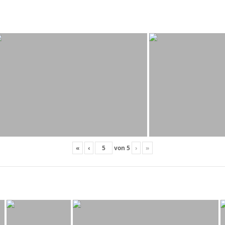
«
‹
von
5
›
»