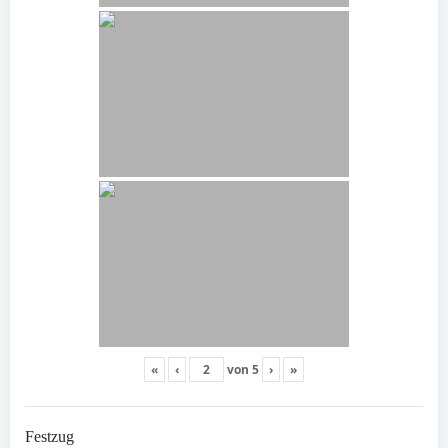
«
‹
von
5
›
»
Festzug