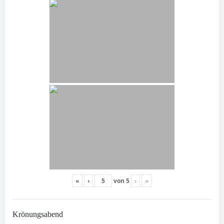
«
‹
von
5
›
»
Krönungsabend