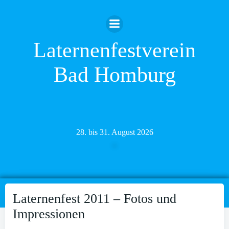
Zum
Inhalt
springen
Laternenfestverein
Bad Homburg
28. bis 31. August 2026
Laternenfest 2011 – Fotos und
Impressionen