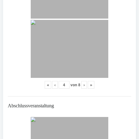
«
‹
von
8
›
»
Abschlussveranstaltung