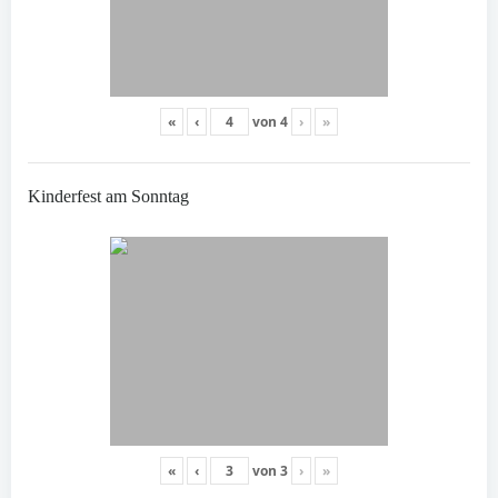
«
‹
von
4
›
»
Kinderfest am Sonntag
«
‹
von
3
›
»