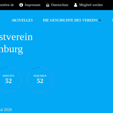
nenfest.de
Impressum
Datenschutz
Mitglied werden
AKTUELLES
DIE GESCHICHTE DES VEREINS
stverein
mburg
MINUTEN
SEKUNDEN
52
51
ust 2026