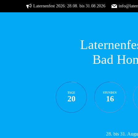
Zum
Laternenfest 2026: 28.08. bis 31.08.2026
info@later
Inhalt
springen
Laternenfe
Bad Ho
TAGE
STUNDEN
20
16
28. bis 31. Aug