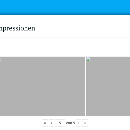
mpressionen
«
‹
von
5
›
»