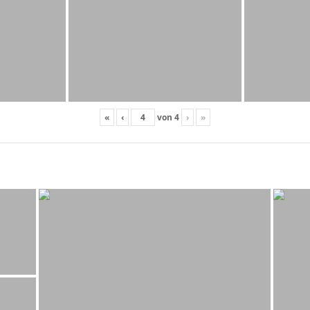
«
‹
von
4
›
»