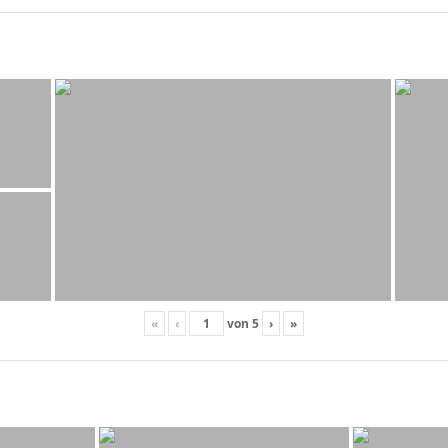
«
‹
von
5
›
»