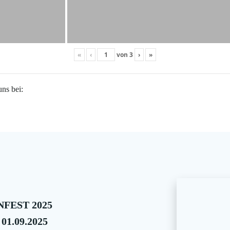
«
‹
von
3
›
»
uns bei:
FEST 2025
 01.09.2025