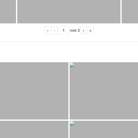
«
‹
von
3
›
»