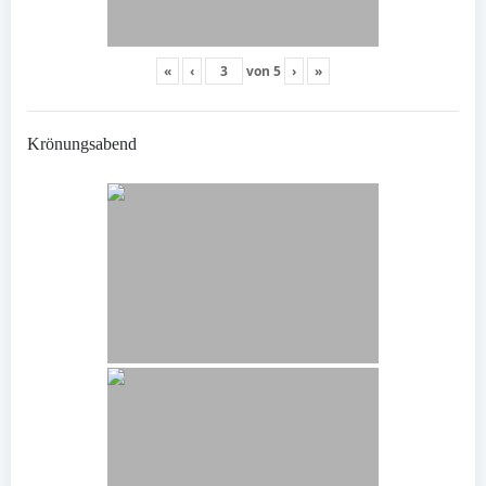
«
‹
von
5
›
»
Krönungsabend