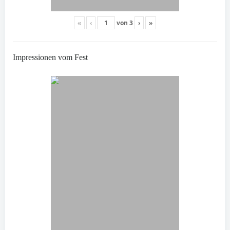
«
‹
von
3
›
»
Impressionen vom Fest