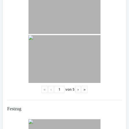
«
‹
von
5
›
»
Festzug