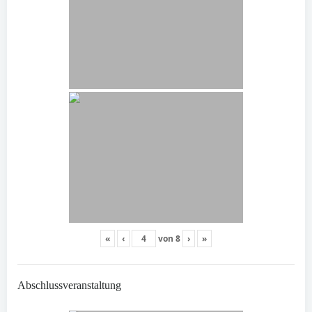
«
‹
von
8
›
»
Abschlussveranstaltung