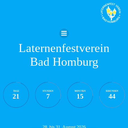
Zum
Inhalt
springen
Laternenfestverein
Bad Homburg
TAGE
STUNDEN
MINUTEN
SEKUNDEN
21
7
15
43
28. bis 31. August 2026